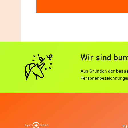
Wir sind bun
Aus Gründen der
besse
Personenbezeichnungen
St