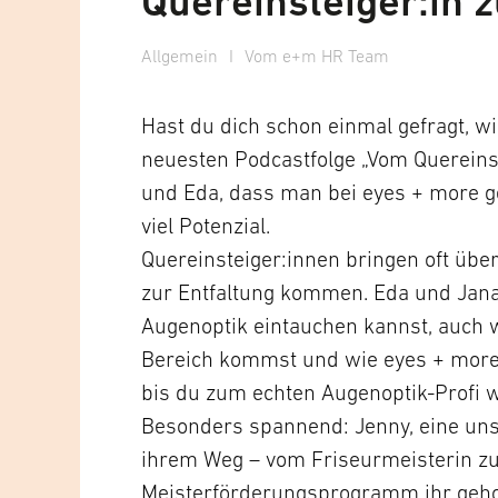
Quereinsteiger:in 
Allgemein
I
Vom e+m HR Team
Hast du dich schon einmal gefragt, w
neuesten Podcastfolge „Vom Quereinst
und Eda, dass man bei eyes + more g
viel Potenzial.
Quereinsteiger:innen bringen oft über
zur Entfaltung kommen. Eda und Jana 
Augenoptik eintauchen kannst, auch
Bereich kommst und wie eyes + more 
bis du zum echten Augenoptik-Profi w
Besonders spannend: Jenny, eine unse
ihrem Weg – vom Friseurmeisterin zu
Meisterförderungsprogramm ihr geholf