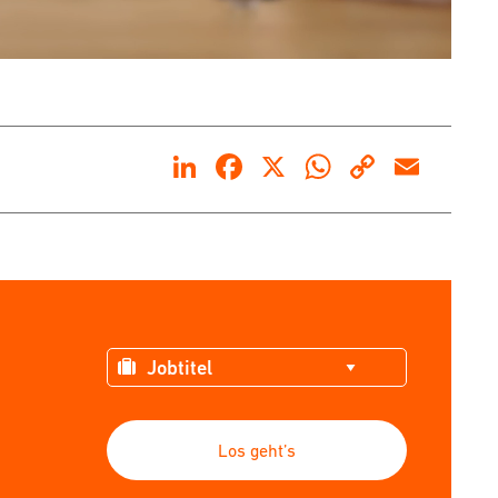
LinkedIn
Facebook
X
WhatsApp
Copy
Emai
Link
Los geht’s