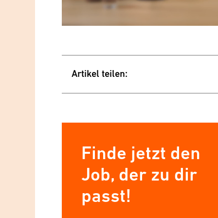
Artikel teilen:
Finde jetzt den
Job, der zu dir
passt!