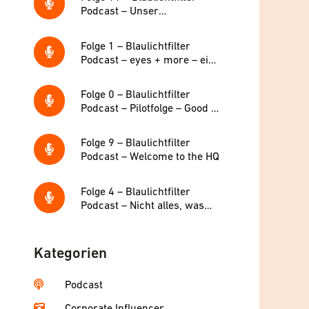
Podcast – Unser
Weihnachtsspecial!
Folge 1 – Blaulichtfilter
Podcast – eyes + more – ein
Underdog in der Augenoptik?
Folge 0 – Blaulichtfilter
Podcast – Pilotfolge – Good to
see you!
Folge 9 – Blaulichtfilter
Podcast – Welcome to the HQ
Folge 4 – Blaulichtfilter
Podcast – Nicht alles, was
Gold ist, glänzt – aber eyes +
more schon
Kategorien
Podcast
Corporate Influencer