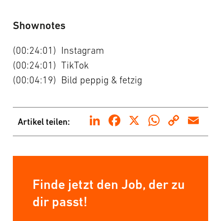
Shownotes
(00:24:01)
Instagram
(00:24:01)
TikTok
(00:04:19)
Bild peppig & fetzig
LinkedIn
Facebook
X
WhatsA
Copy
Em
Artikel teilen:
Link
Finde jetzt den Job, der zu
dir passt!