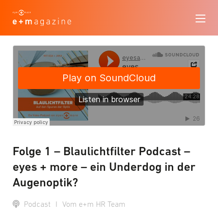
Folge 1 – Blaulichtfilter Podcast –
eyes + more – ein Underdog in der
Augenoptik?
Podcast
I
Vom e+m HR Team