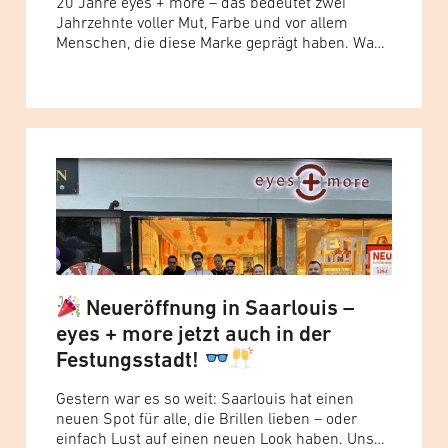
20 Jahre eyes + more – das bedeutet zwei
Jahrzehnte voller Mut, Farbe und vor allem
Menschen, die diese Marke geprägt haben. Was
2005 als Idee begann, ist heute ein
internationales Team aus fünf Ländern, das
jeden Tag zeigt, wie viel Leidenschaft in unserer
Arbeit steckt. Genau das haben wir gefeiert:
nicht nur ein Jubiläum,... Read more »
Neueröffnung in Saarlouis –
eyes + more jetzt auch in der
Festungsstadt!
Gestern war es so weit: Saarlouis hat einen
neuen Spot für alle, die Brillen lieben – oder
einfach Lust auf einen neuen Look haben. Unser