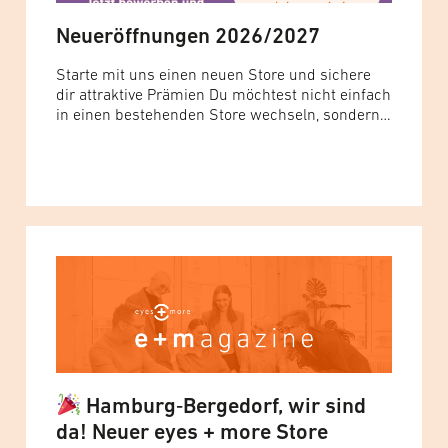
Neueröffnungen 2026/2027
Starte mit uns einen neuen Store und sichere
dir attraktive Prämien Du möchtest nicht einfach
in einen bestehenden Store wechseln, sondern
von Anfang an dabei sein, wenn etwas Neues
entsteht? Dann ist jetzt deine Chance
gekommen! Für zahlreiche Neueröffnungen in
Deutschland suchen wir engagierte Store
Manager:innen sowie
Augenoptikermeister:innen, die gemeinsam mit
uns neue Stores aufbauen und... Read more »
Hamburg‑Bergedorf, wir sind
da! Neuer eyes + more Store