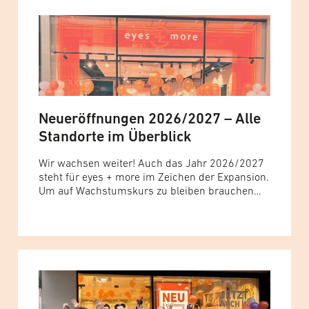
more seine Präsenz in der Stadt weiter aus.
Nach den bisherigen Filialen in zentraler Lage...
Read more »
Neueröffnungen 2026/2027 – Alle
Standorte im Überblick
Wir wachsen weiter! Auch das Jahr 2026/2027
steht für eyes + more im Zeichen der Expansion.
Um auf Wachstumskurs zu bleiben brauchen
wir Dich! Wir suchen: Augenoptikermeister
(m/w/d) Augenoptikermeister als Store Manager
(m/w/d) Store Manager (m/w/d) Augenoptiker
(m/w/d) Kundenberater (m/w/d) Aushilfe
(m/w/d) Kein Standort dabei? Bewirb dich jetzt
initiativ! HIER Entdecke unsere geplanten
Neueröffnungsstandorte: A... Read more »