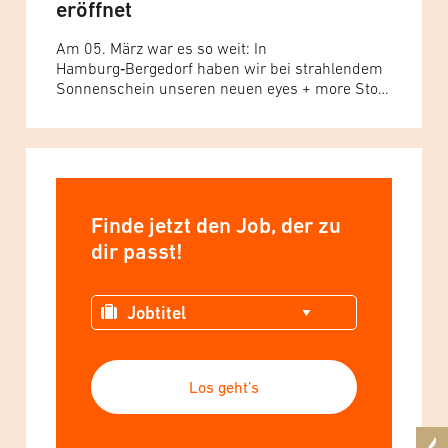
eröffnet
Am 05. März war es so weit: In
Hamburg‑Bergedorf haben wir bei strahlendem
Sonnenschein unseren neuen eyes + more Store
eröffnet. Besser hätte der Start kaum aussehen
können – die gute Stimmung im Stadtteil hat
perfekt zum Eröffnungstag gepasst.
Ein
perfekter Tag für einen neuen Store Schon am
Morgen herrschte im neuen Store reger... Read
more »
Finde jetzt den Job, der zu
dir passt!
Los geht’s