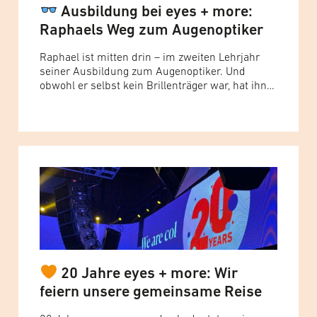
Ausbildung bei eyes + more:
Raphaels Weg zum Augenoptiker
Raphael ist mitten drin – im zweiten Lehrjahr
seiner Ausbildung zum Augenoptiker. Und
obwohl er selbst kein Brillenträger war, hat ihn
die Welt der Augenoptik von Anfang an
fasziniert. „Ich wollte verstehen, was hinter all
dem steckt“, erzählt er. „Zu Beginn war vieles
noch ein Nebel – aber der hat sich schnell
gelichtet.“ Schon in... Read more »
20 Jahre eyes + more: Wir
feiern unsere gemeinsame Reise