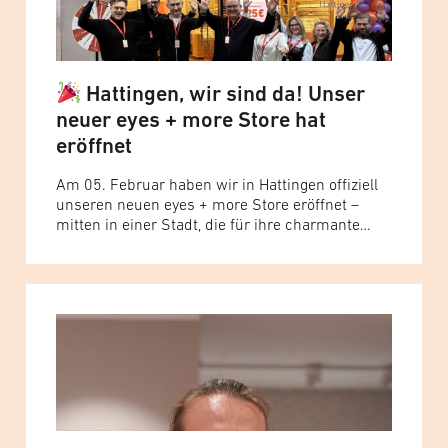
Hattingen, wir sind da! Unser
neuer eyes + more Store hat
eröffnet
Am 05. Februar haben wir in Hattingen offiziell
unseren neuen eyes + more Store eröffnet –
mitten in einer Stadt, die für ihre charmante
Altstadt, ihre lebendige Fußgängerzone und ihre
herzliche Atmosphäre bekannt ist. Genau dieser
Mix macht Hattingen für uns zu einem idealen
Standort, um unser Store‑Konzept weiter
wachsen zu lassen.
Ein Team,... Read more »