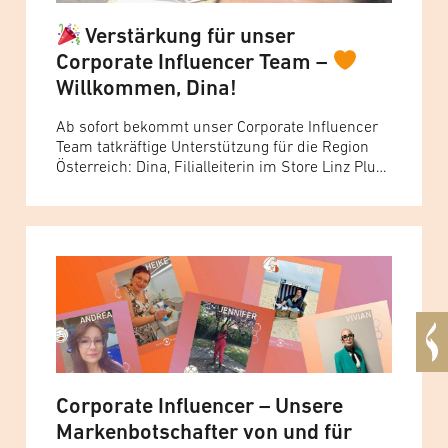
Verstärkung für unser
Corporate Influencer Team –
Willkommen, Dina!
Ab sofort bekommt unser Corporate Influencer
Team tatkräftige Unterstützung für die Region
Österreich: Dina, Filialleiterin im Store Linz Plus
City, wird künftig ihre Begeisterung für eyes +
more mit einem größeren Publikum teilen. Dina
ist 27 Jahre alt und bereits seit Anfang 2019 Teil
von eyes + more – mit inzwischen über 6 Jahren
Erfahrung.... Read more »
Corporate Influencer – Unsere
Markenbotschafter von und für