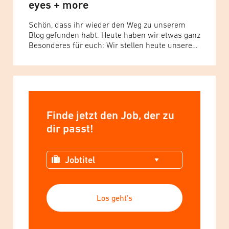
eyes + more
Schön, dass ihr wieder den Weg zu unserem
Blog gefunden habt. Heute haben wir etwas ganz
Besonderes für euch: Wir stellen heute unsere
neuen Corporate Influencer:innen vor, die ab
sofort als Markenbotschafter:innen für eyes +
more in den sozialen Medien (vorrangig LinkedIn
und Facebook) aktiv sein werden. Was sind
Corporate Influencer? – Corporate Influencer
sind... Read more »
Finde jetzt den Job, der zu
dir passt!
Los geht’s