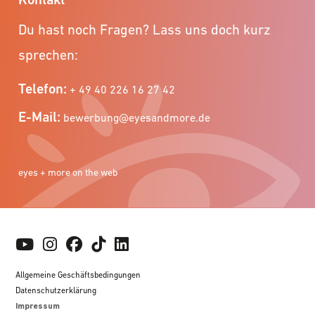
Du hast noch Fragen? Lass uns doch kurz
sprechen:
Telefon:
+ 49 40 226 16 27 42
E-Mail:
bewerbung@eyesandmore.de
eyes + more on the web
Allgemeine Geschäftsbedingungen
Datenschutzerklärung
Impressum