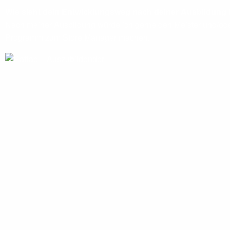
Wie sieht dein Entwicklungsweg nach deiner Ausbildung 
Nach meiner Ausbildung würde ich gerne den Meister und/od
Programm zum Store Manager machen.