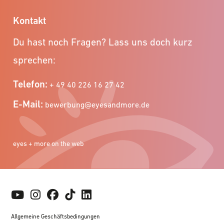
Kontakt
Du hast noch Fragen? Lass uns doch kurz
sprechen:
Telefon:
+ 49 40 226 16 27 42
E-Mail:
bewerbung@eyesandmore.de
eyes + more on the web
Allgemeine Geschäftsbedingungen