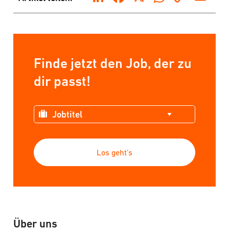
Link
Finde jetzt den Job, der zu
dir passt!
Los geht’s
Über uns