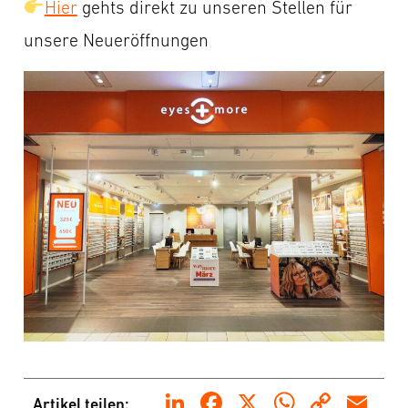
Hier
gehts direkt zu unseren Stellen für
unsere Neueröffnungen
LinkedIn
Facebook
X
WhatsA
Copy
Em
Artikel teilen: