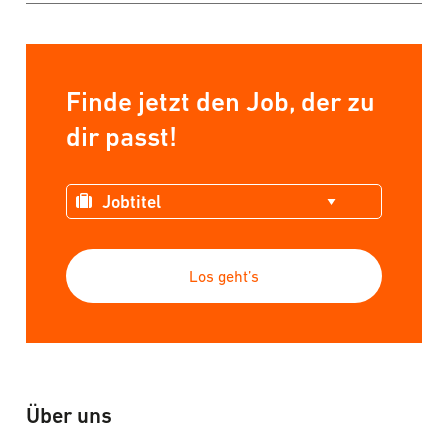
Link
Finde jetzt den Job, der zu
dir passt!
Los geht’s
Über uns