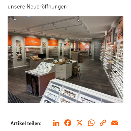
unsere Neueröffnungen
LinkedIn
Facebook
X
WhatsA
Copy
Em
Artikel teilen: