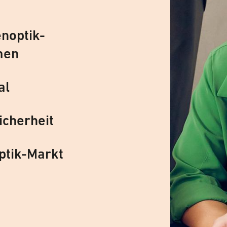
noptik-
men
al
icherheit
ptik-Markt