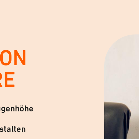
VON
RE
ugenhöhe
stalten