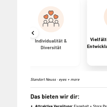
Vielfältige Karriere- und
alität &
Entwicklungsmöglichkeiten
sität
Standort Neuss · eyes + more
Das bieten wir dir:
Attraktive Vergütung:
Fixgehalt + Store 