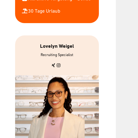
30 Tage Urlaub
Lovelyn Weigel
&
bis zu 7 gratis
Urban
Recruiting Specialist
Mitarbeiterbrillen