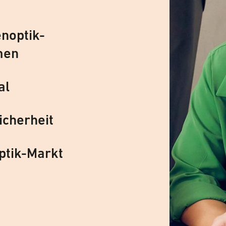
noptik-
men
al
icherheit
ptik-Markt