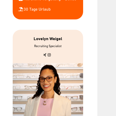
30 Tage Urlaub
Lovelyn Weigel
30 Tage Urlaub &
bis zu 7 grati
Recruiting Specialist
flexible
Mitarbeiterbril
Arbeitszeiten