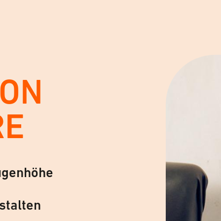
VON
RE
ugenhöhe
stalten