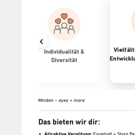
Vielfältige 
Individualität &
Entwicklungs
Diversität
Minden –
eyes + more
Das bieten wir dir:
Attraktive Vergütung:
Fixgehalt + Store 