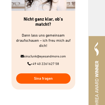
Nicht ganz klar, ob’s
matcht?
Dann lass uns gemeinsam
draufschauen – ich freu mich auf
dich!
sina.funk@eyesandmore.com
WINNER
+49 40 2261627 58
Sina fragen
#HREA AWARD