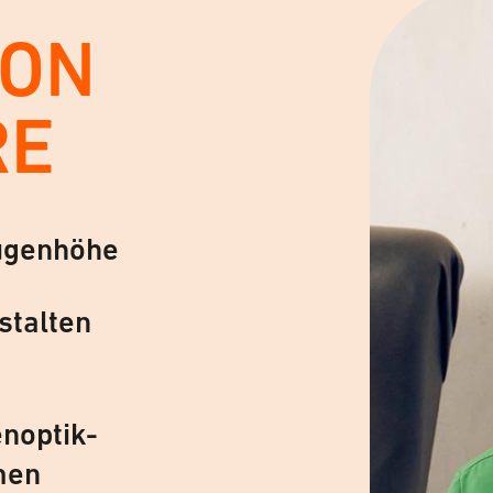
VON
RE
ugenhöhe
stalten
noptik-
men