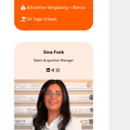
Attraktive Vergütung + Bonus
30 Tage Urlaub
Sina Funk
Talent Acquisition Manager
 Urlaub &
bis zu 7 gratis
xible
Mitarbeiterbrillen
szeiten