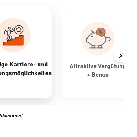
d
Attraktive Vergütung
30 Tage
ten
+ Bonus
fle
Arbeit
Willkommen!