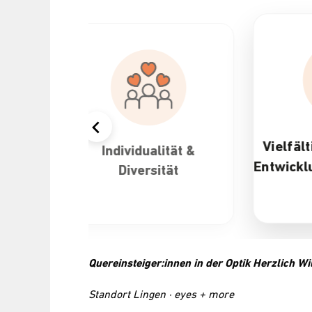
Vielfältige Karriere- un
Individualität &
Entwicklungsmöglichkei
Diversität
Quereinsteiger:innen in der Optik Herzlich 
Standort Lingen · eyes + more