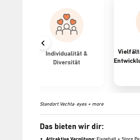
Vielfältige Karriere- und
tät &
A
Entwicklungsmöglichkeiten
ät
Standort Vechta· eyes + more
Das bieten wir dir:
Attraktive Vergütung:
Fixgehalt + Store 