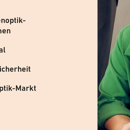
noptik-
men
al
icherheit
ptik-Markt