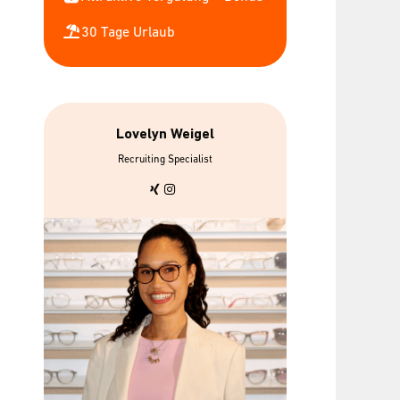
30 Tage Urlaub
Lovelyn Weigel
bis zu 7 gratis
Urban Sp
Recruiting Specialist
Mitarbeiterbrillen
We