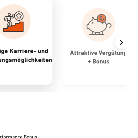
ttraktive Vergütung
30 Tage Urlaub &
+ Bonus
flexible
Arbeitszeiten
Performance Bonus