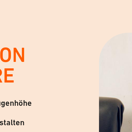
VON
RE
ugenhöhe
stalten