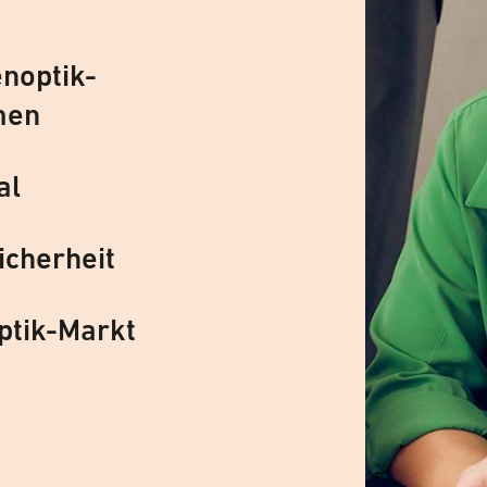
noptik-
men
al
icherheit
ptik-Markt