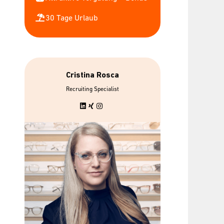
30 Tage Urlaub
Cristina Rosca
rlaub &
bis zu 7 gratis
Recruiting Specialist
ble
Mitarbeiterbrillen
eiten