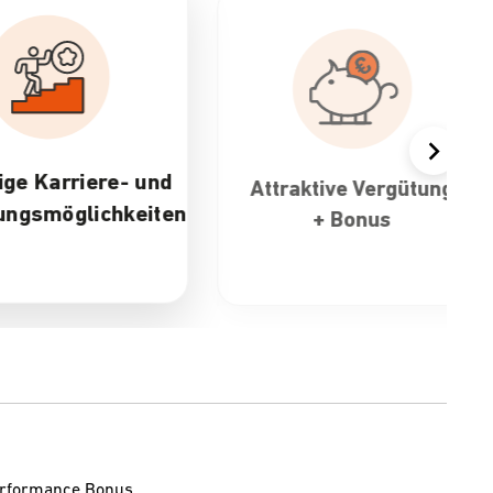
Attraktive Vergütung
30 Tage U
n
+ Bonus
flexi
Arbeitsz
Performance Bonus