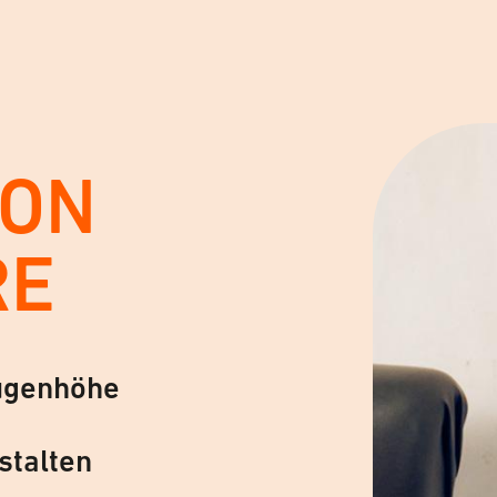
VON
RE
ugenhöhe
stalten