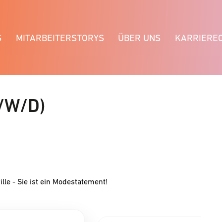
S
MITARBEITERSTORYS
ÜBER UNS
KARRIERE
/W/D)
ille - Sie ist ein Modestatement!