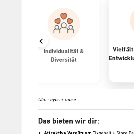
Vielfältige Karriere- und
dividualität &
Entwicklungsmöglichkeite
Diversität
Ulm · eyes + more
Das bieten wir dir:
Attraktive Vergütung:
Fixgehalt + Store 