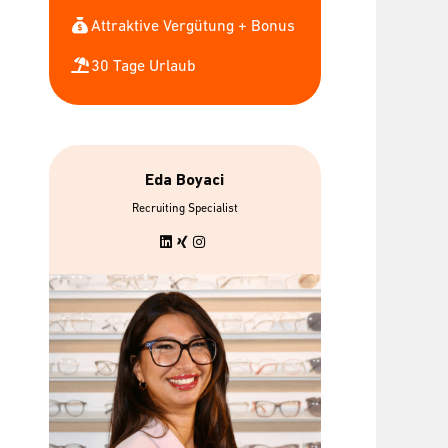
Attraktive Vergütung + Bonus
30 Tage Urlaub
Eda Boyaci
Recruiting Specialist
bis zu 7 gratis
Urban Sport
Mitarbeiterbrillen
Wellpa