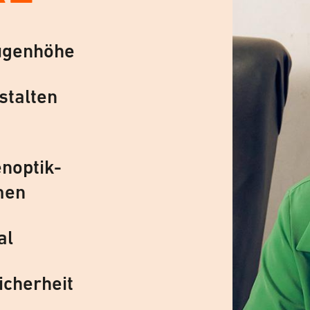
ugenhöhe
stalten
noptik-
men
al
icherheit