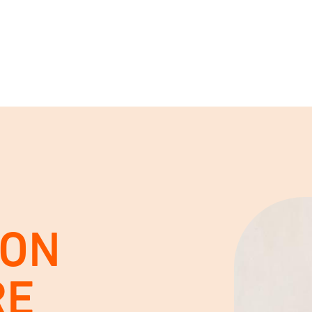
VON
RE