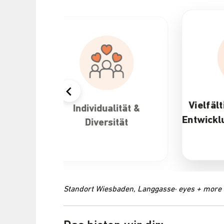
Vielfältige Karriere- und
&
Attra
Entwicklungsmöglichkeiten
Standort Wiesbaden, Langgasse· eyes + more