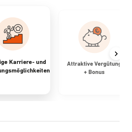
ktive Vergütung
30 Tage Urlaub &
+ Bonus
flexible
Arbeitszeiten