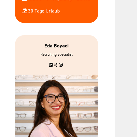
30 Tage Urlaub
Eda Boyaci
bis zu 7 gratis
Urban Sport
Recruiting Specialist
Mitarbeiterbrillen
Wellpa