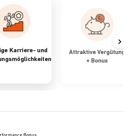
ktive Vergütung
30 Tage Urlaub &
+ Bonus
flexible
Arbeitszeiten
Performance Bonus