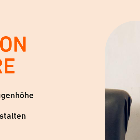
VON
RE
ugenhöhe
stalten