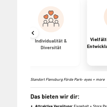
Attra
&
Vielfältige Karriere- und
Entwicklungsmöglichkeiten
Standort Flensburg Förde Park- eyes + more
Das bieten wir dir:
Attraktive Vergütung:
Fixgehalt + Store 