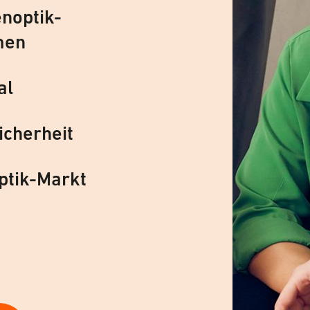
noptik-
men
al
icherheit
ptik-Markt