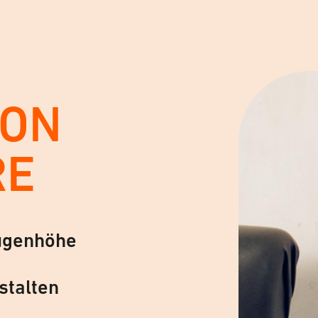
VON
RE
ugenhöhe
stalten