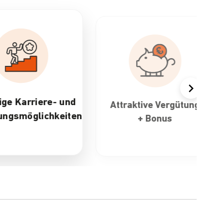
ktive Vergütung
30 Tage Urlaub &
+ Bonus
flexible
Arbeitszeiten