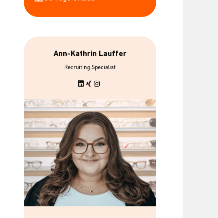
Ann-Kathrin Lauffer
Recruiting Specialist
bis zu 7 gratis
Urban Sport
Mitarbeiterbrillen
Wellpa