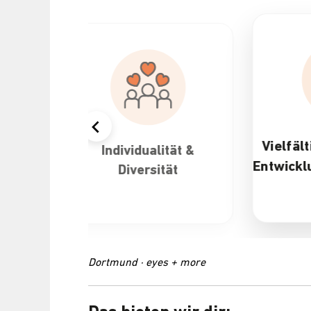
Vielfältige Karriere- und
&
Attra
Entwicklungsmöglichkeiten
Dortmund · eyes + more