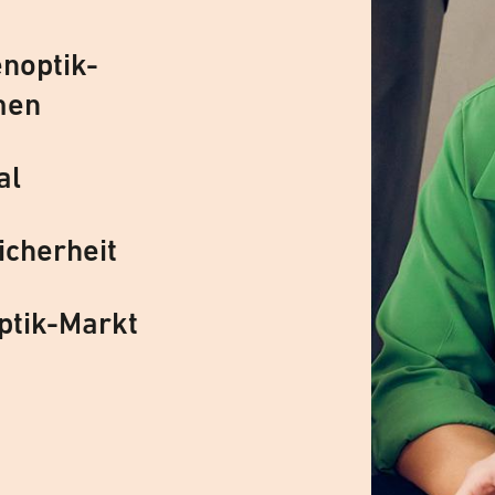
noptik-
men
al
icherheit
ptik-Markt