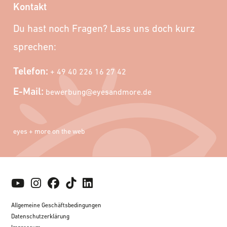
Kontakt
Du hast noch Fragen? Lass uns doch kurz
sprechen:
Telefon:
+ 49 40 226 16 27 42
E-Mail:
bewerbung@eyesandmore.de
eyes + more on the web
Allgemeine Geschäftsbedingungen
Datenschutzerklärung