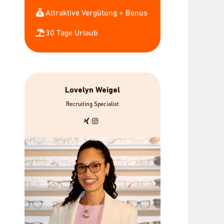
Attraktive Vergütung + Bonus
30 Tage Urlaub
Lovelyn Weigel
Recruiting Specialist
 &
bis zu 7 gratis
Urba
Mitarbeiterbrillen
n