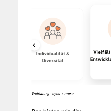
Vielfältige Karriere- und
ualität &
Entwicklungsmöglichkeiten
rsität
Wolfsburg · eyes + more