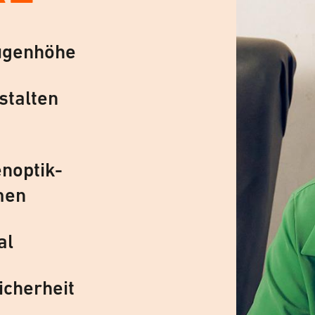
ugenhöhe
stalten
noptik-
men
al
icherheit