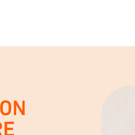
VON
RE