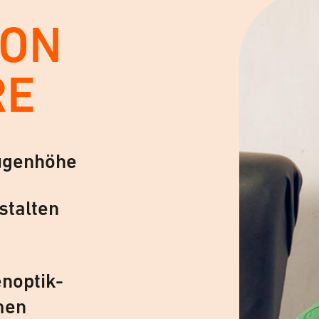
VON
RE
ugenhöhe
stalten
noptik-
men