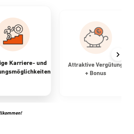
ktive Vergütung
30 Tage Urlaub &
+ Bonus
flexible
Arbeitszeiten
Willkommen!