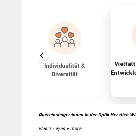
Attra
&
Vielfältige Karriere- und
Entwicklungsmöglichkeiten
Quereinsteiger:innen in der Optik Herzlich 
Moers · eyes + more