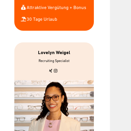
Attraktive Vergütung + Bonus
30 Tage Urlaub
Lovelyn Weigel
Recruiting Specialist
bis zu 7 gratis
Urban Sport
Mitarbeiterbrillen
Wellpa