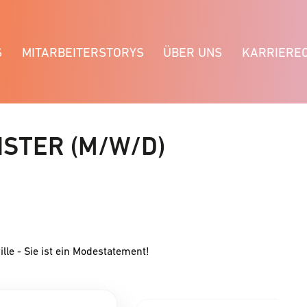
S
MITARBEITERSTORYS
ÜBER UNS
KARRIERE
STER (M/W/D)
ille - Sie ist ein Modestatement!