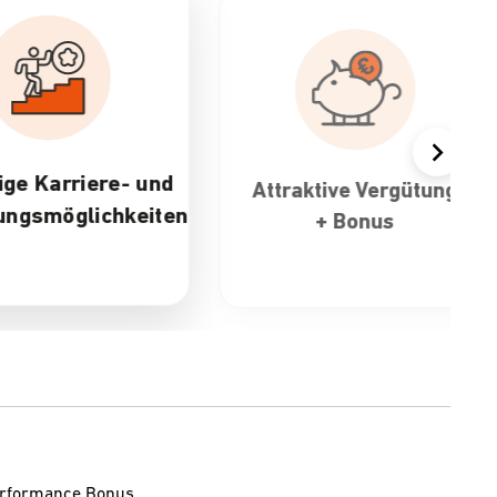
re- und
Attraktive Vergütung
30
chkeiten
+ Bonus
Performance Bonus