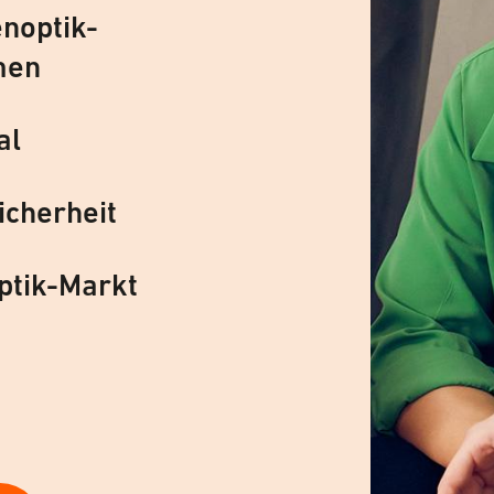
noptik-
men
al
icherheit
ptik-Markt