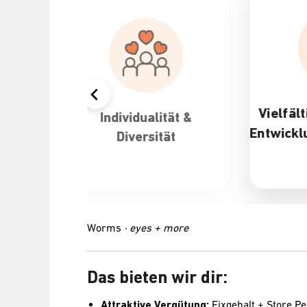
Vielfältige Karrie
Individualität &
Entwicklungsmögli
Diversität
Worms
· eyes + more
Das bieten wir dir:
Attraktive Vergütung:
Fixgehalt + Store 