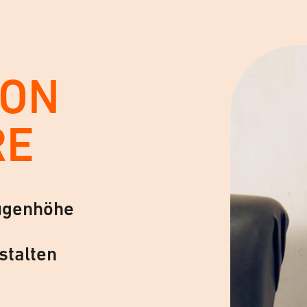
VON
RE
ugenhöhe
stalten