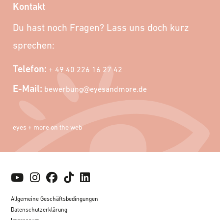
Kontakt
Du hast noch Fragen? Lass uns doch kurz
sprechen:
Telefon:
+ 49 40 226 16 27 42
E-Mail:
bewerbung@eyesandmore.de
eyes + more on the web
Allgemeine Geschäftsbedingungen
Datenschutzerklärung