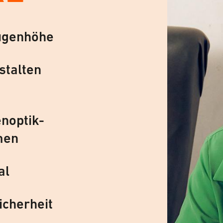
ugenhöhe
stalten
noptik-
men
al
icherheit