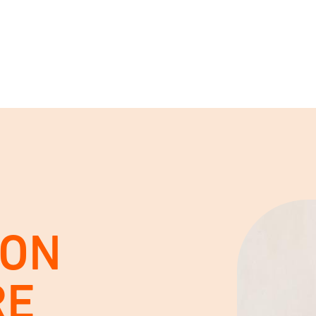
VON
RE