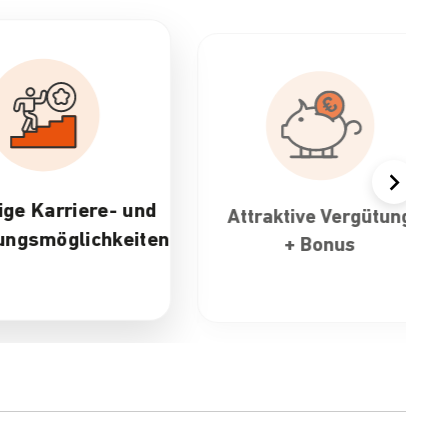
aktive Vergütung
30 Tage Urlaub &
+ Bonus
flexible
Arbeitszeiten