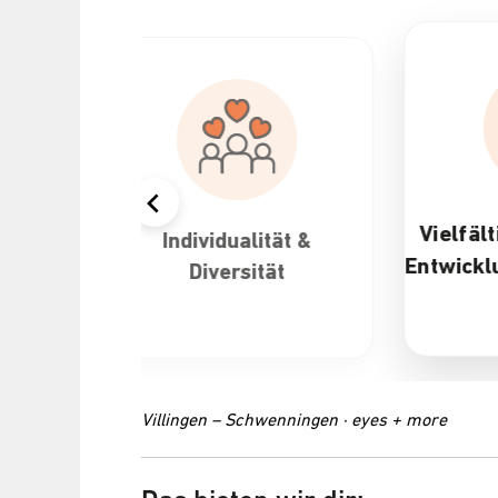
Vielfältige Karriere- und
 &
Attr
Entwicklungsmöglichkeiten
Villingen – Schwenningen · eyes + more