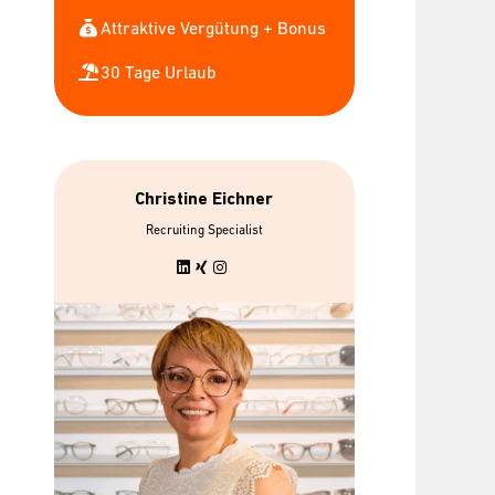
Attraktive Vergütung + Bonus
30 Tage Urlaub
Christine Eichner
Recruiting Specialist
bis zu 7 gratis
Urban Spor
Mitarbeiterbrillen
Wellp