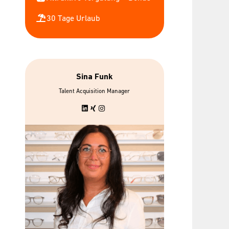
30 Tage Urlaub
Sina Funk
bis zu 7 gratis
Urban Spor
Talent Acquisition Manager
Mitarbeiterbrillen
Wellp