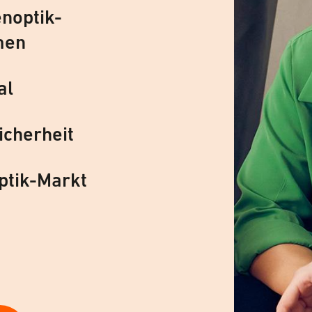
noptik-
men
al
icherheit
ptik-Markt