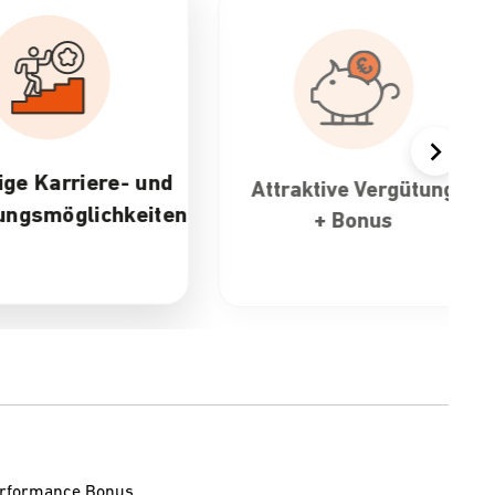
aktive Vergütung
30 Tage Urlaub &
+ Bonus
flexible
Arbeitszeiten
Performance Bonus