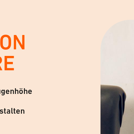
VON
RE
ugenhöhe
stalten