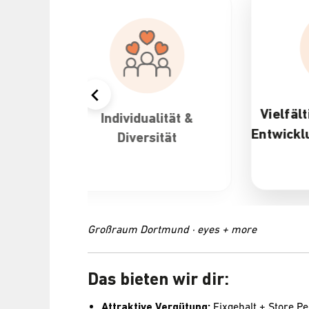
Vielfältige Karriere- und
 &
Attr
Entwicklungsmöglichkeiten
Großraum Dortmund · eyes + more
Das bieten wir dir:
Attraktive Vergütung:
Fixgehalt + Store 