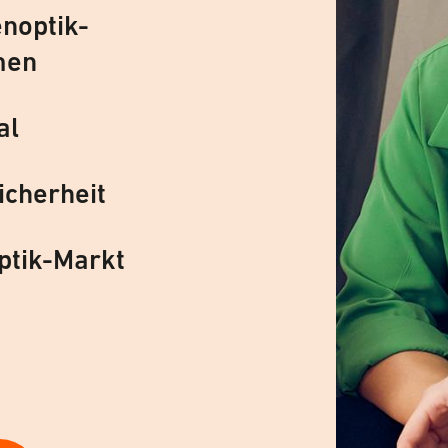
noptik-
men
al
icherheit
ptik-Markt