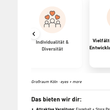
Vielfältige Karriere- und
&
Attra
Entwicklungsmöglichkeiten
Großraum Köln · eyes + more
Das bieten wir dir:
Attraktive Vergütung:
Fixgehalt + Store 