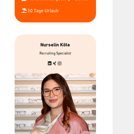
30 Tage Urlaub
Nurselin Köle
bis zu 7 gratis
Urban Sport
Recruiting Specialist
Mitarbeiterbrillen
Wellpa