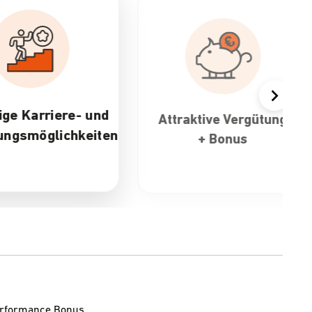
ktive Vergütung
30 Tage Urlaub &
+ Bonus
flexible
Arbeitszeiten
Performance Bonus