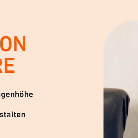
VON
RE
ugenhöhe
stalten