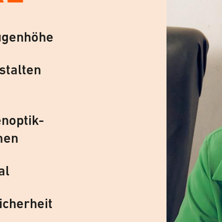
ugenhöhe
stalten
noptik-
men
al
icherheit