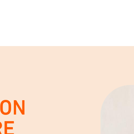
VON
RE