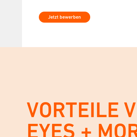
Jetzt bewerben
VORTEILE 
EYES + MO