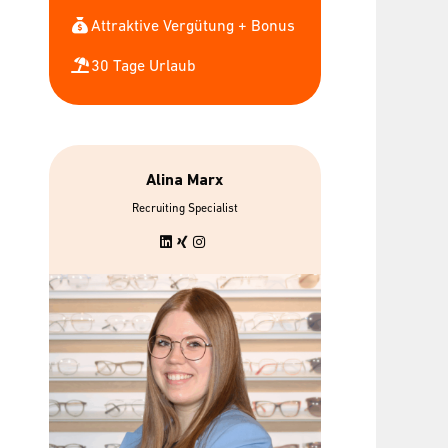
Attraktive Vergütung + Bonus
30 Tage Urlaub
Alina Marx
Recruiting Specialist
age Urlaub &
bis zu 7 gratis
flexible
Mitarbeiterbrillen
beitszeiten